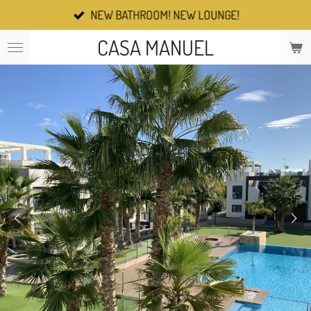
NEW BATHROOM! NEW LOUNGE!
Ga
direct
CASA MANUEL
naar
de
hoofdinhoud