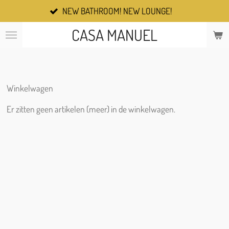
NEW BATHROOM! NEW LOUNGE!
Ga
direct
CASA MANUEL
naar
de
hoofdinhoud
Winkelwagen
Er zitten geen artikelen (meer) in de winkelwagen.